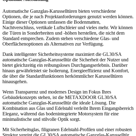
Automatische Ganzglas-Karusselltüren bieten verschiedene
Optionen, die je nach Projektanforderungen genutzt werden können.
Einige dieser Optionen umfassen die Bodenmatten,
Nachtverschluss, vertikale Luftschleier und vieles mehr. Wir können
die Türen in Sonderbreiten und -höhen herstellen, die nicht dem
Standard entsprechen. Zudem stehen verschiedene Glas- und
Oberflächenoptionen als Alternativen zur Verfügung.
Dank intelligenter Sicherheitssysteme maximiert die GL30/SA
automatische Ganzglas-Karusselltür die Sicherheit der Nutzer und
bietet gleichzeitig ein reibungsloses Durchgangserlebnis. Darüber
hinaus gewährleistet sie Isolierung, Energieeffizienz und Komfort,
die über die Standardfunktionen herkömmlicher Karusselltüren
hinausgehen.
Wenn Transparenz und modernes Design im Fokus Ihres
Gebäudekonzepts stehen, ist die METAXDOOR GL30/SA
automatische Ganzglas-Karusselltür die ideale Lösung. Die
Kombination aus Glas und Edelstahl verleiht Ihrem Eingangsbereich
Eleganz, während das bodenintegrierte Motorsystem für eine
minimalistische und stilvolle Optik sorgt.
Mit Sicherheitsglas, filigranen Edelstahl-Profilen und einer robusten
Struktur vereint die GL30/SA automatische Ganzglas-Karusselltür