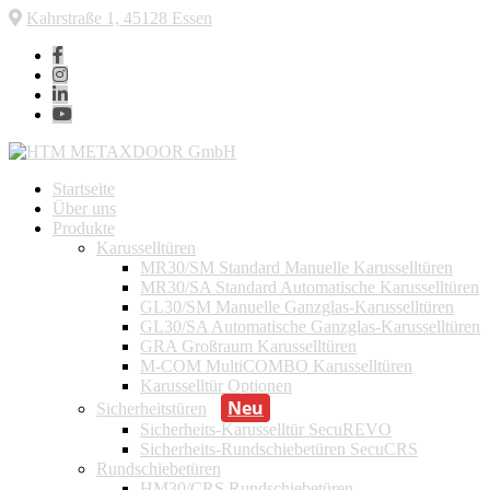
Kahrstraße 1, 45128 Essen
Startseite
Über uns
Produkte
Karusselltüren
MR30/SM Standard Manuelle Karusselltüren
MR30/SA Standard Automatische Karusselltüren
GL30/SM Manuelle Ganzglas-Karusselltüren
GL30/SA Automatische Ganzglas-Karusselltüren
GRA Großraum Karusselltüren
M-COM MultiCOMBO Karusselltüren
Karusselltür Optionen
Sicherheitstüren
Sicherheits-Karusselltür SecuREVO
Sicherheits-Rundschiebetüren SecuCRS
Rundschiebetüren
HM30/CRS Rundschiebetüren